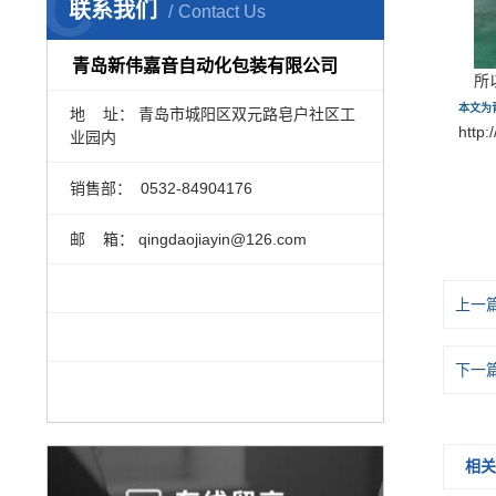
C
联系我们
Contact Us
青岛新伟嘉音自动化包装有限公司
所
本文为
地 址： 青岛市城阳区双元路皂户社区工
http:
业园内
销售部：
0532-84904176
邮 箱： qingdaojiayin@126.com
上一
下一
相