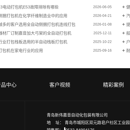
B73电动打包机E53故障排除有哪些
健
2026-06-05
侧捆打包机在化学纤维制造业中的应用
汽
2026-04-21
越多的客户选用全自动侧捆打包机连线打包
提
2026-01-08
器材厂订制嘉音加大弓架的全自动打包机
船
2025-12-11
行业打包栈板选用的半自动栈板打包机
户
2025-10-22
打包机在家电行业的应用
2025-09-16
产品中心
客户视频
精彩案例
青岛新伟嘉音自动化包装有限公司
地 址： 青岛市城阳区双元路皂户社区工业
销售部：
0532-84904176